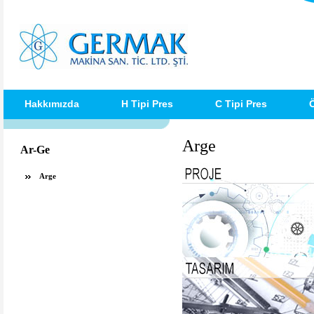
Hakkımızda
H Tipi Pres
C Tipi Pres
Ö
Arge
Ar-Ge
Arge