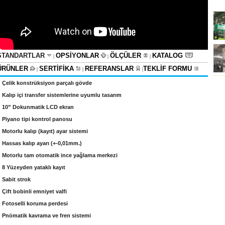
STANDARTLAR
OPSİYONLAR
ÖLÇÜLER
KATALOG
|
|
|
ÜRÜNLER
SERTİFİKA
REFERANSLAR
TEKLİF FORMU
|
|
|
 Ç
elik konstrüksiyon parçalı gövde
 Kalıp içi transfer sistemlerine uyumlu tasarım
 10” Dokunmatik LCD ekran
 Piyano tipi kontrol panosu
 Motorlu kalıp (kayıt) ayar sistemi
 Hassas kalıp ayarı (+-0,01mm.)
 Motorlu tam otomatik ince yağlama merkezi
 8 Yüzeyden yataklı kayıt
 Sabit strok
 Çift bobinli emniyet valfi
 Fotoselli koruma perdesi
 Pnömatik kavrama ve fren sistemi