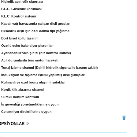
 Hidrolik aşırı yük sigortası
 P.L.C. Güvenlik koruması
 P.L.C. Kontrol sistemi
 Kapalı yağ havuzunda çalışan dişli grupları
 Eksantrik dişli için özel damla tipi yağlama
 Dört biyel kollu tasarım
 Özel üretim balansiyer pistonlar
 Ayarlanabilir vuruş hızı (hız kontrol ünitesi)
 Acil durumlarda ters motor hareketi
 Tonaj izleme sistemi (Dahili hidrolik sigorta ile basınç takibi)
 İndüksiyon ve taşlama işlemi yapılmış dişli gurupları
 Rulmanlı ve özel bronz alaşımlı yataklar
 Konik kilit aktarma sistemi
 Sürekli konum kontrolü
 İş güvenliği yönetmeliklerine uygun
 Ce emniyet direktiflerine uygun
OPSİYONLAR