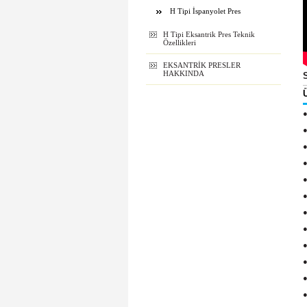
H Tipi İspanyolet Pres
H Tipi Eksantrik Pres Teknik
Özellikleri
EKSANTRİK PRESLER
HAKKINDA
●
●
●
●
●
●
●
●
●
●
●
●