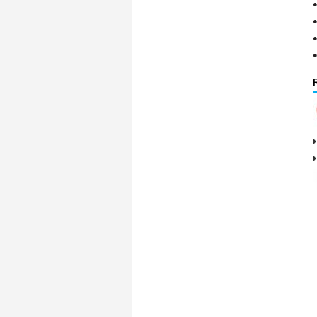
●
●
●
●