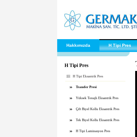
Hakkımızda
H Tipi Pres
H Tipi Pres
H Tipi Eksantrik Pres
Transfer Presi
Yüksek Tonajlı Eksantrik Pres
Çift Biyel Kollu Eksantrik Pres
Tek Biyel Kollu Eksantrik Pres
H Tipi Laminasyon Pres